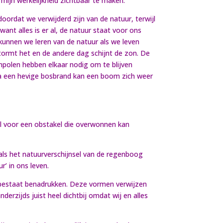
mijn werkelijkheid zichtbaar te maken.
doordat we verwijderd zijn van de natuur, terwijl
want alles is er al, de natuur staat voor ons
 kunnen we leren van de natuur als we leven
tormt het en de andere dag schijnt de zon. De
npolen hebben elkaar nodig om te blijven
 na een hevige bosbrand kan een boom zich weer
ool voor een obstakel die overwonnen kan
oals het natuurverschijnsel van de regenboog
’ in ons leven.
os bestaat benadrukken. Deze vormen verwijzen
derzijds juist heel dichtbij omdat wij en alles