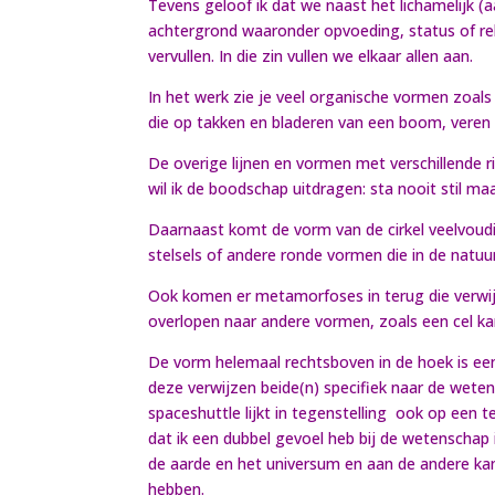
Tevens geloof ik dat we naast het lichamelijk (a
achtergrond waaronder opvoeding, status of relig
vervullen. In die zin vullen we elkaar allen aan.
In het werk zie je veel organische vormen zoal
die op takken en bladeren van een boom, veren o
De overige lijnen en vormen met verschillende r
wil ik de boodschap uitdragen: sta nooit stil m
Daarnaast komt de vorm van de cirkel veelvoudi
stelsels of andere ronde vormen die in de natu
Ook komen er metamorfoses in terug die verwijzi
overlopen naar andere vormen, zoals een cel kan
De vorm helemaal rechtsboven in de hoek is een
deze verwijzen beide(n) specifiek naar de weten
spaceshuttle lijkt in tegenstelling ook op een 
dat ik een dubbel gevoel heb bij de wetenschap
de aarde en het universum en aan de andere kan
hebben.