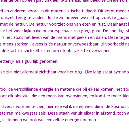
intentie om op een plat vlak een 3-dimensionaal beeld te creëren om 
lf en anderen, vooral in dit materialistische tijdperk. Dit komt mede 
m onszelf terug te vinden. In die zin hoeven we niet op zoek te gaan, 
n met de natuur. De natuur voorziet ons van eten en rust. Daarnaast
aar het weer kijken die onvoorspelbaar zijn gang gaat. De ene dag s
d is net zoals het leven van de mens met pieken en dalen. Deze tege
ls mens sterker. Tevens is de natuur onverwoestbaar. Bijvoorbeeld
 de kracht in zichzelf zitten om elk obstakel te overwinnen.
tterlijk als figuurlijk genomen.
deze zijn niet allemaal zichtbaar voor het oog. Elke laag staat symb
voor de verschillende energie en materie die bij elkaar komen, net z
oor elk obstakel die een mens kan overwinnen, en komt er meer ‘kleur
an diverse vormen te zien, hiermee wil ik de eenheid die in de kosm
sterren-melkwegstelsels. Deze staan ver uit elkaar in afstand, toch an
n, dit kunnen we ook wel eenzelfde energie noemen.