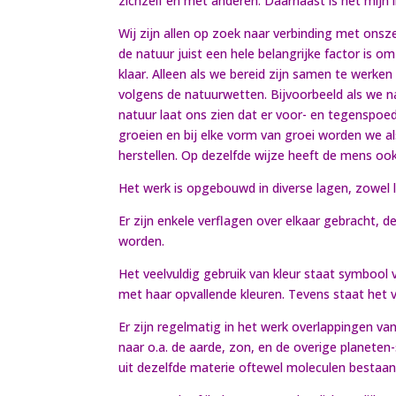
zichzelf en met anderen. Daarnaast is het mijn 
Wij zijn allen op zoek naar verbinding met onsze
de natuur juist een hele belangrijke factor is o
klaar. Alleen als we bereid zijn samen te werke
volgens de natuurwetten. Bijvoorbeeld als we n
natuur laat ons zien dat er voor- en tegenspoe
groeien en bij elke vorm van groei worden we a
herstellen. Op dezelfde wijze heeft de mens ook
Het werk is opgebouwd in diverse lagen, zowel le
Er zijn enkele verflagen over elkaar gebracht, 
worden.
Het veelvuldig gebruik van kleur staat symbool 
met haar opvallende kleuren. Tevens staat het v
Er zijn regelmatig in het werk overlappingen v
naar o.a. de aarde, zon, en de overige planeten-
uit dezelfde materie oftewel moleculen bestaa