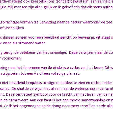
arde-materie) ook geestelijk (ons ((onder))bewustzijn) een eenheid z
ie. Wij mensen zijn allen gelijk en ik geloof erin dat elk mens auth
s golfachtige vormen die verwijzing naar de natuur waaronder de zee
f vissen lijken.
ichtingen zorgen voor een beeldtaal gericht op beweging, dit staat 
aar wees als stromend water.
g terug, de betekenis van het oneindige. Deze verwijzen naar de zo
ur voorkomen.
ng naar het fenomeen van de eindeloze cyclus van het leven. Dit is 
 uitgroeien tot een vis of een volledige planeet.
 niet opvallend lamp/buis achtige onderdeel te zien en rechts onder
schap. De shuttle verwijst niet alleen naar de wetenschap in de rui
tent. Deze tent staat symbool voor de kracht van het leven van de nat
 in de ruimtevaart. Aan een kant is het een mooie samenwerking en 
t zie ik het ongenoegen en de drang naar meer terwijl op aarde alle