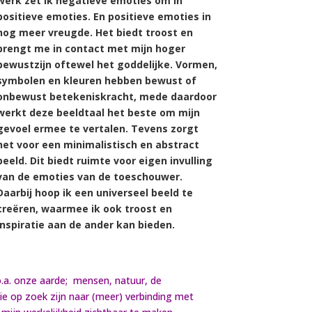
werk zet ik negatieve emoties om in
positieve emoties. En positieve emoties in
nog meer vreugde. Het biedt troost en
brengt me in contact met mijn hoger
bewustzijn oftewel het goddelijke. Vormen,
symbolen en kleuren hebben bewust of
onbewust betekeniskracht, mede daardoor
werkt deze beeldtaal het beste om mijn
gevoel ermee te vertalen. Tevens zorgt
het voor een minimalistisch en abstract
beeld. Dit biedt ruimte voor eigen invulling
van de emoties van de toeschouwer.
Daarbij hoop ik een universeel beeld te
creëren, waarmee ik ook troost en
inspiratie aan de ander kan bieden.
o.a. onze aarde; mensen, natuur, de
e op zoek zijn naar (meer) verbinding met