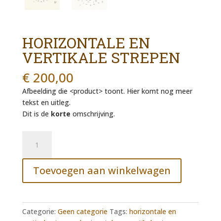
HORIZONTALE EN
VERTIKALE STREPEN
€
200,00
Afbeelding die <product> toont. Hier komt nog meer
tekst en uitleg.
Dit is de
korte
omschrijving.
Horizontale
en
vertikale
Toevoegen aan winkelwagen
strepen
aantal
Categorie:
Geen categorie
Tags:
horizontale en