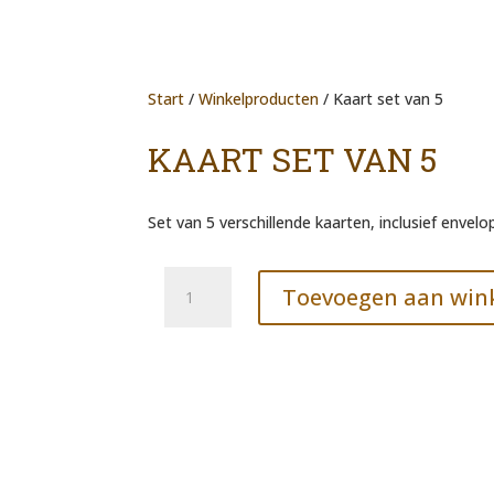
Start
/
Winkelproducten
/ Kaart set van 5
KAART SET VAN 5
Set van 5 verschillende kaarten, inclusief envelo
Kaart
Toevoegen aan win
set
van
5
aantal