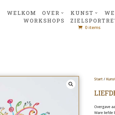
WELKOM
OVER
KUNST
WE
WORKSHOPS
ZIELSPORTRE
0 items
Start
/
Kuns
LIEFD
Overgave aa
Ware liefde b