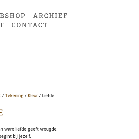
BSHOP
ARCHIEF
T
CONTACT
t
/
Tekening
/
Kleur
/ Liefde
E
n ware liefde geeft vreugde.
egint bij jezelf.