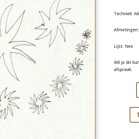
Techniek: Mu
Afmetingen:
Lijst: Nee
Wil je dit k
afspraak.