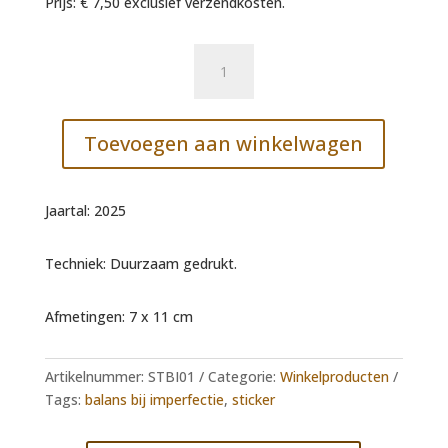
Prijs: € 7,50 exclusief verzendkosten.
Sticker
Balans
Bij
Imperfectie
Toevoegen aan winkelwagen
aantal
Jaartal: 2025
Techniek: Duurzaam gedrukt.
Afmetingen: 7 x 11 cm
Artikelnummer:
STBI01
Categorie:
Winkelproducten
Tags:
balans bij imperfectie
,
sticker